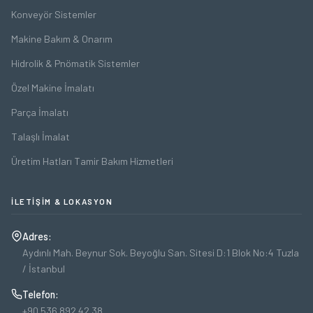
Konveyör Sistemler
Makine Bakım & Onarım
Hidrolik & Pnömatik Sistemler
Özel Makine İmalatı
Parça İmalatı
Talaşlı İmalat
Üretim Hatları Tamir Bakım Hizmetleri
İLETIŞIM & LOKASYON
Adres:
Aydınlı Mah. Beynur Sok. Beyoğlu San. Sitesi D:1 Blok No:4 Tuzla
/ İstanbul
Telefon:
+90 536 892 42 38