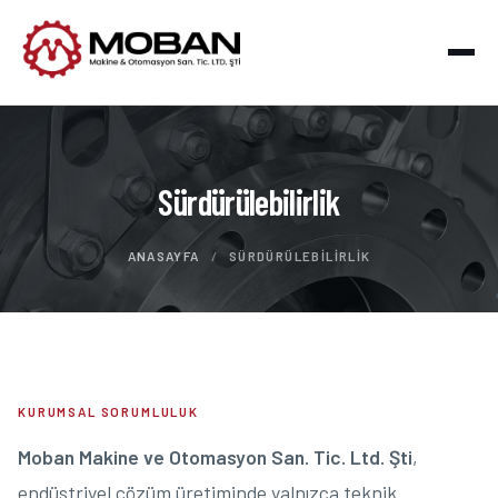
Sürdürülebilirlik
ANASAYFA
/
SÜRDÜRÜLEBILIRLIK
KURUMSAL SORUMLULUK
Moban Makine ve Otomasyon San. Tic. Ltd. Şti
,
endüstriyel çözüm üretiminde yalnızca teknik