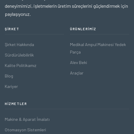
deneyimimizi, işletmelerin üretim süreçlerini güçlendirmek için
paylaşıyoruz.
ŞIRKET
ÜRÜNLERIMIZ
Şirket Hakkında
Medikal Ampul Makinesi Yedek
Parça
Sürdürülebilirlik
Alev Beki
Kalite Politikamız
Araçlar
Blog
Kariyer
HIZMETLER
Makine & Aparat İmalatı
Otomasyon Sistemleri