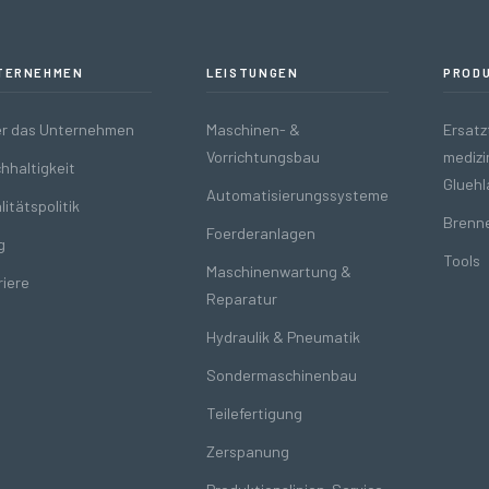
TERNEHMEN
LEISTUNGEN
PROD
r das Unternehmen
Maschinen- &
Ersatzt
Vorrichtungsbau
medizi
hhaltigkeit
Glueh
Automatisierungssysteme
litätspolitik
Brenn
Foerderanlagen
g
Tools
Maschinenwartung &
riere
Reparatur
Hydraulik & Pneumatik
Sondermaschinenbau
Teilefertigung
Zerspanung