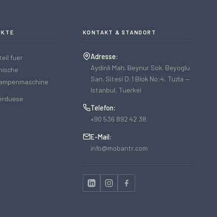
UKTE
KONTAKT & STANDORT
Adresse:
eil fuer
Aydinli Mah. Beynur Sok. Beyoglu
nische
San. Sitesi D:1 Blok No:4, Tuzla —
lampenmaschine
Istanbul, Tuerkei
erduese
Telefon:
+90 536 892 42 38
E-Mail:
info@mobantr.com